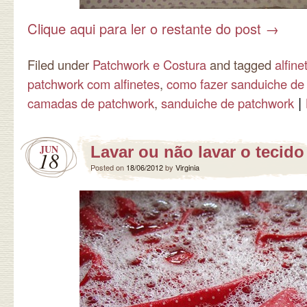
Clique aqui para ler o restante do post
→
Filed under
Patchwork e Costura
and tagged
alfin
patchwork com alfinetes
,
como fazer sanduiche de
|
camadas de patchwork
,
sanduiche de patchwork
JUN
Lavar ou não lavar o tecido
18
Posted on
18/06/2012
by
Virginia