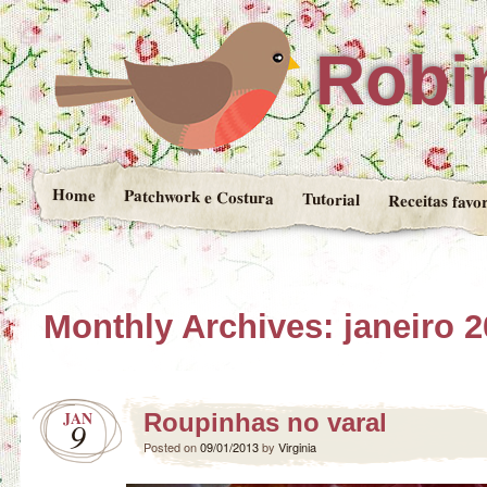
Robin
Home
Patchwork e Costura
Tutorial
Receitas favor
Monthly Archives:
janeiro 
JAN
Roupinhas no varal
9
Posted on
09/01/2013
by
Virginia