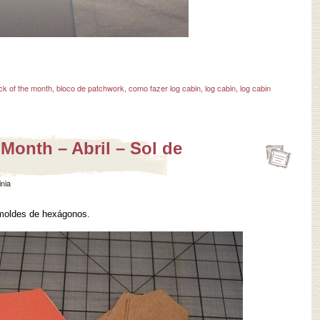
ck of the month
,
bloco de patchwork
,
como fazer log cabin
,
log cabin
,
log cabin
 Month – Abril – Sol de
inia
 moldes de hexágonos.