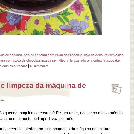
bolo de cenoura
,
bolo de cenoura com calda de chocolate
,
bolo de cenoura com calda
oura com calda de chocolate massa sem óleo
,
crianças adoram
,
culinária
,
cupcake
,
|
a sem óleo
,
receita
5 Comments
e limpeza da máquina de
inia
ão querida máquina de costura? Fiz um teste, não limpo minha máquina
caria, normalmente eu limpo 1 vez por mês.
a parecer ela interfere no funcionamento da máquina de costura