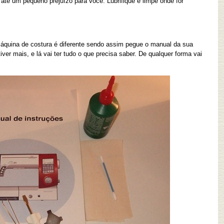
té um pequeno prejuízo para você. Lubrifique e limpe onde for
áquina de costura é diferente sendo assim pegue o manual da sua
iver mais, e lá vai ter tudo o que precisa saber. De qualquer forma vai