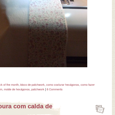
ck of the month
,
bloco de patchwork
,
como costurar hexágonos
,
como fazer
|
em
,
molde de hexágonos
,
patchwork
6 Comments
oura com calda de