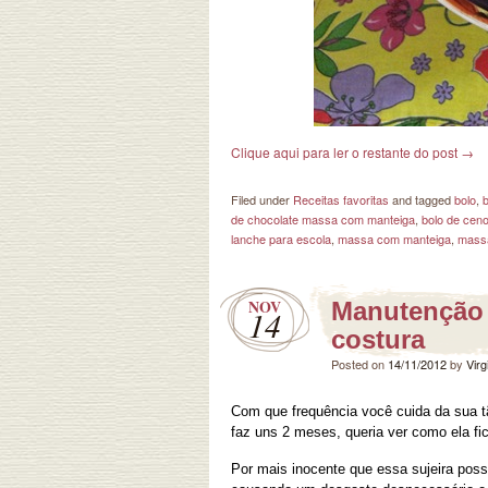
Clique aqui para ler o restante do post
→
Filed under
Receitas favoritas
and tagged
bolo
,
de chocolate massa com manteiga
,
bolo de cen
lanche para escola
,
massa com manteiga
,
mass
NOV
Manutenção 
14
costura
Posted on
14/11/2012
by
Virg
Com que frequência você cuida da sua t
faz uns 2 meses, queria ver como ela fi
Por mais inocente que essa sujeira poss