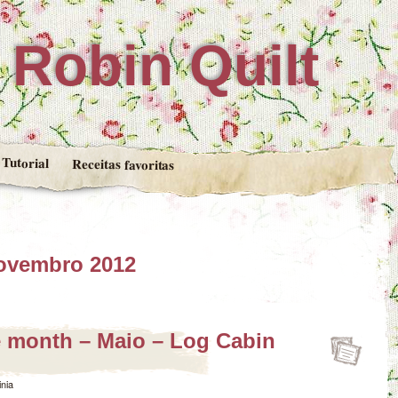
Robin Quilt
Tutorial
Receitas favoritas
ovembro 2012
e month – Maio – Log Cabin
inia