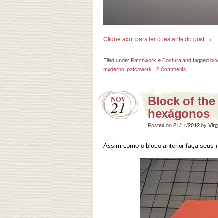
Clique aqui para ler o restante do post
→
Filed under
Patchwork e Costura
and tagged
blo
|
moderno
,
patchwork
2 Comments
NOV
Block of the
21
hexágonos
Posted on
21/11/2012
by
Virg
Assim como o bloco anterior faça seus