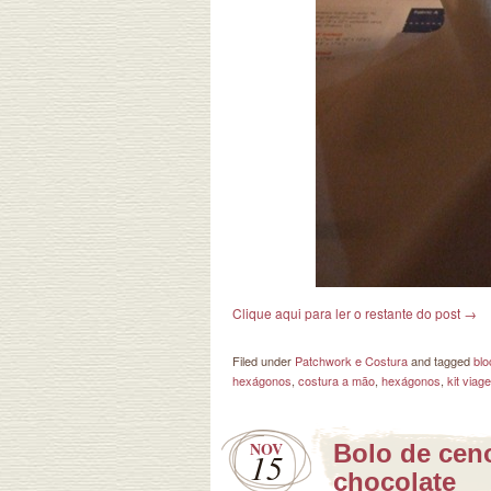
Clique aqui para ler o restante do post
→
Filed under
Patchwork e Costura
and tagged
blo
hexágonos
,
costura a mão
,
hexágonos
,
kit viag
NOV
Bolo de cen
15
chocolate