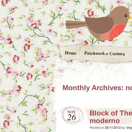
Home
Patchwork e Costura
Monthly Archives:
n
NOV
Block of Th
26
moderno
Posted on
26/11/2012
by
Virg