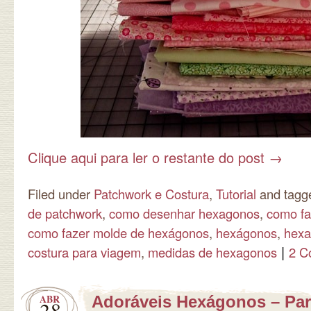
Clique aqui para ler o restante do post
→
Filed under
Patchwork e Costura
,
Tutorial
and tag
de patchwork
,
como desenhar hexagonos
,
como fa
como fazer molde de hexágonos
,
hexágonos
,
hexa
|
costura para viagem
,
medidas de hexagonos
2 C
ABR
Adoráveis Hexágonos – Par
28