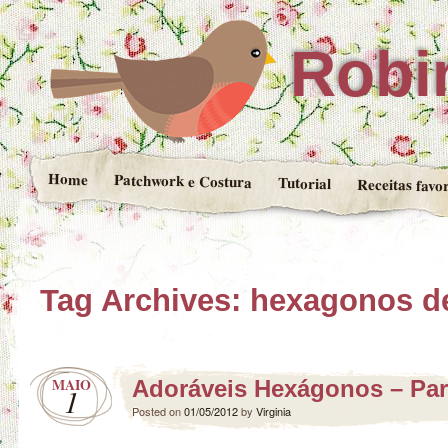
Robin
Home
Patchwork e Costura
Tutorial
Receitas favor
Tag Archives:
hexagonos d
MAIO
Adoráveis Hexágonos – Par
1
Posted on
01/05/2012
by
Virginia