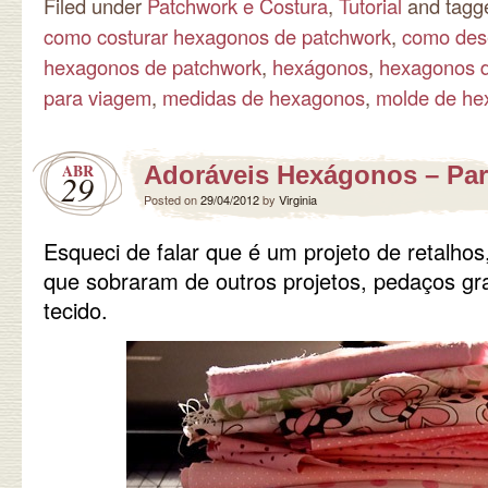
Filed under
Patchwork e Costura
,
Tutorial
and tag
como costurar hexagonos de patchwork
,
como des
hexagonos de patchwork
,
hexágonos
,
hexagonos d
para viagem
,
medidas de hexagonos
,
molde de he
ABR
Adoráveis Hexágonos – Par
29
Posted on
29/04/2012
by
Virginia
Esqueci de falar que é um projeto de retalho
que sobraram de outros projetos, pedaços g
tecido.